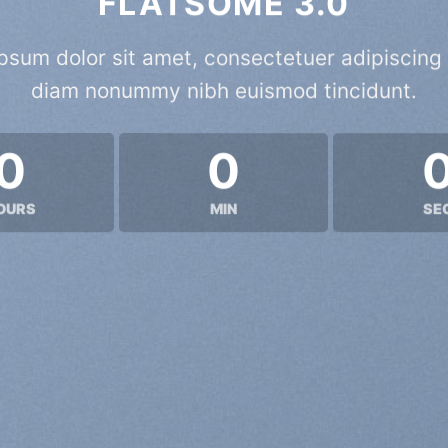
FLATSOME 3.0
psum dolor sit amet, consectetuer adipiscing e
diam nonummy nibh euismod tincidunt.
0
0
OURS
MIN
SE