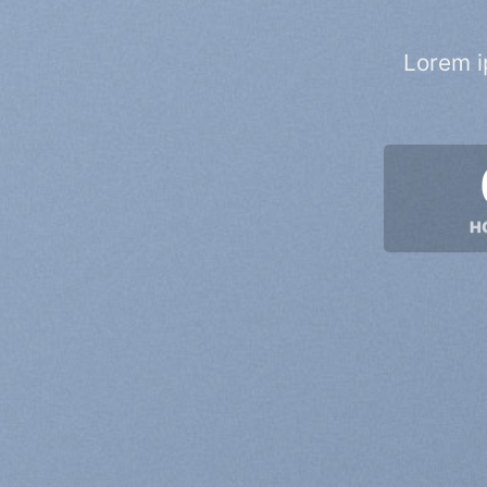
Lorem i
H