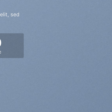
lit, sed
0
C